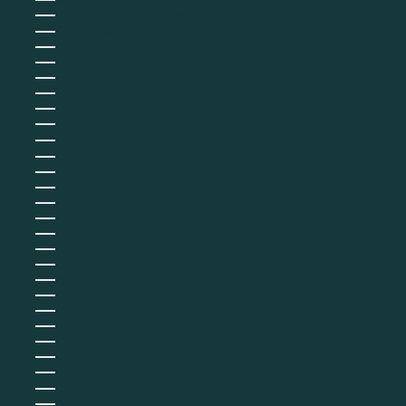
Suriname (EUR €)
Svalbard et Jan Mayen (EUR €)
Tadjikistan (TJS ЅМ)
Taïwan (TWD $)
Tanzanie (TZS Sh)
Tchad (XAF CFA)
Tchéquie (CZK Kč)
Terres australes françaises (EUR €)
Territoire britannique de l’océan Indien (USD $)
Territoires palestiniens (ILS ₪)
Thaïlande (THB ฿)
Timor oriental (USD $)
Togo (EUR €)
Tokelau (NZD $)
Tonga (TOP T$)
Trinité-et-Tobago (TTD $)
Tristan da Cunha (GBP £)
Tunisie (EUR €)
Turkménistan (EUR €)
Turquie (EUR €)
Tuvalu (AUD $)
Ukraine (EUR €)
Uruguay (UYU $U)
Vanuatu (VUV Vt)
Venezuela (USD $)
Viêt Nam (VND ₫)
Wallis-et-Futuna (EUR €)