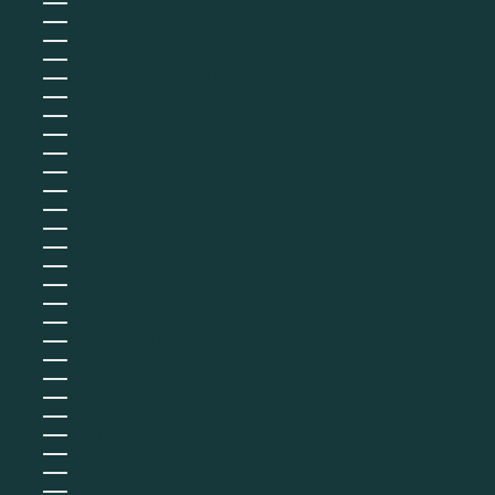
Guadeloupe (EUR €)
Guatemala (GTQ Q)
Guernesey (GBP £)
Guinée (GNF Fr)
Guinée équatoriale (XAF CFA)
Guinée-Bissau (EUR €)
Guyana (GYD $)
Guyane française (EUR €)
Haïti (EUR €)
Honduras (HNL L)
Hongrie (HUF Ft)
Île Christmas (AUD $)
Île Norfolk (AUD $)
Île de Man (GBP £)
Île de l’Ascension (SHP £)
Îles Åland (EUR €)
Îles Caïmans (KYD $)
Îles Cocos (AUD $)
Îles Cook (NZD $)
Îles Féroé (DKK kr.)
Îles Malouines (FKP £)
Îles Pitcairn (NZD $)
Îles Salomon (SBD $)
Îles Turques-et-Caïques (USD $)
Îles Vierges britanniques (USD $)
Îles mineures éloignées des États-Unis (USD $)
Inde (EUR €)