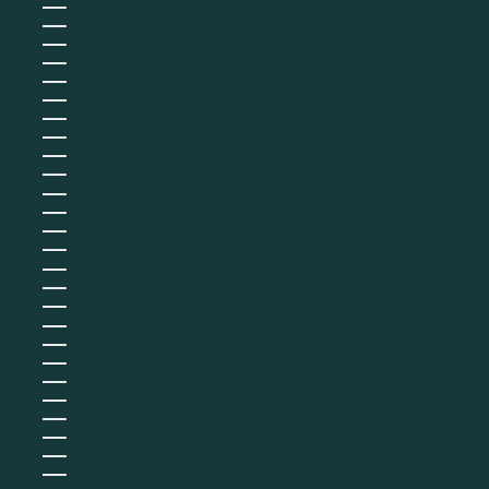
Niue (NZD $)
Norvège (EUR €)
Nouvelle-Calédonie (EUR €)
Nouvelle-Zélande (NZD $)
Oman (EUR €)
Ouganda (EUR €)
Ouzbékistan (EUR €)
Pakistan (EUR €)
Panama (USD $)
Papouasie-Nouvelle-Guinée (PGK K)
Paraguay (PYG ₲)
Pays-Bas (EUR €)
Pays-Bas caribéens (USD $)
Pérou (PEN S/)
Philippines (PHP ₱)
Pologne (PLN zł)
Polynésie française (EUR €)
Qatar (QAR ر.ق)
R.A.S. chinoise de Hong Kong (HKD $)
R.A.S. chinoise de Macao (EUR €)
République centrafricaine (XAF CFA)
République dominicaine (DOP $)
Roumanie (RON Lei)
Royaume-Uni (GBP £)
Russie (EUR €)
Rwanda (EUR €)