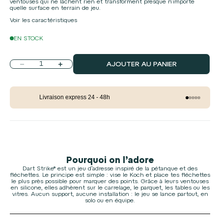
ventouses qui ne lâchent rien et transforment presque n’importe
quelle surface en terrain de jeu.
Voir les caractéristiques
EN STOCK
Diminuer la quantité
Augmenter la quantité
AJOUTER AU PANIER
Livraison express 24 - 48h
Aller à l'élé
Aller à l'él
Aller à l'é
Aller à l'
Aller à l
Pourquoi on l’adore
Dart Strike® est un jeu d’adresse inspiré de la pétanque et des
fléchettes. Le principe est simple : vise le Koch et place tes fléchettes
le plus près possible pour marquer des points. Grâce à leurs ventouses
en silicone, elles adhèrent sur le carrelage, le parquet, les tables ou les
vitres. Aucun support, aucune installation : le jeu se lance partout, en
solo ou en équipe.