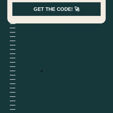
Curaçao (ANG ƒ)
Danemark (DKK kr.)
GET THE CODE! 🚀
Djibouti (DJF Fdj)
Dominique (XCD $)
Égypte (EGP ج.م)
Émirats arabes unis (AED د.إ)
Équateur (USD $)
Érythrée (EUR €)
Espagne (EUR €)
Estonie (EUR €)
Eswatini (EUR €)
État de la Cité du Vatican (EUR €)
États-Unis (USD $)
Éthiopie (ETB Br)
Fidji (FJD $)
Finlande (EUR €)
France (EUR €)
Gabon (EUR €)
Gambie (GMD D)
Géorgie (EUR €)
Géorgie du Sud-et-les Îles Sandwich du Sud (GBP £)
Ghana (EUR €)
Gibraltar (GBP £)
Grèce (EUR €)
Grenade (XCD $)
Groenland (DKK kr.)