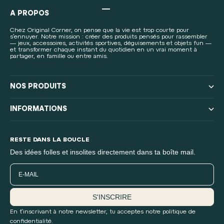
Aller à l'élément 1
Aller à l'élément 2
Aller à l'élément 3
Aller à l'élément 4
A PROPOS
Chez Original Corner, on pense que la vie est trop courte pour
s’ennuyer. Notre mission : créer des produits pensés pour rassembler
— jeux, accessoires, activités sportives, déguisements et objets fun —
et transformer chaque instant du quotidien en un vrai moment à
partager, en famille ou entre amis.
NOS PRODUITS
INFORMATIONS
RESTE DANS LA BOUCLE
Des idées folles et insolites directement dans ta boîte mail.
Email
S'INSCRIRE
En t’inscrivant à notre newsletter, tu acceptes notre politique de
confidentialité.