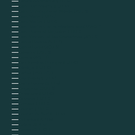
Sahara occidental (EUR €)
Saint-Barthélemy (EUR €)
Saint-Christophe-et-Niévès (XCD $)
Saint-Marin (EUR €)
Saint-Martin (EUR €)
Saint-Martin (partie néerlandaise) (ANG ƒ)
Saint-Pierre-et-Miquelon (EUR €)
Saint-Vincent-et-les Grenadines (XCD $)
Sainte-Hélène (SHP £)
Sainte-Lucie (XCD $)
Salvador (USD $)
Samoa (WST T)
Sao Tomé-et-Principe (EUR €)
Sénégal (EUR €)
Serbie (RSD РСД)
Seychelles (EUR €)
Sierra Leone (SLL Le)
Singapour (SGD $)
Slovaquie (EUR €)
Slovénie (EUR €)
Somalie (EUR €)
Soudan (EUR €)
Soudan du Sud (EUR €)
Sri Lanka (LKR ₨)
Suède (SEK kr)
Suisse (CHF CHF)