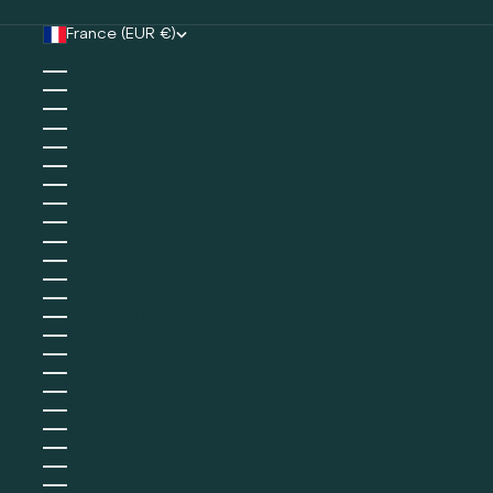
France (EUR €)
Pays
Afghanistan (EUR €)
Afrique du Sud (EUR €)
Albanie (ALL L)
Algérie (DZD د.ج)
Allemagne (EUR €)
Andorre (EUR €)
Angola (EUR €)
Anguilla (XCD $)
Antigua-et-Barbuda (XCD $)
Arabie saoudite (SAR ر.س)
Argentine (EUR €)
Arménie (EUR €)
Aruba (AWG ƒ)
Australie (AUD $)
Autriche (EUR €)
Azerbaïdjan (EUR €)
Bahamas (BSD $)
Bahreïn (EUR €)
Bangladesh (EUR €)
Barbade (BBD $)
Belgique (EUR €)
Belize (EUR €)
Bénin (EUR €)