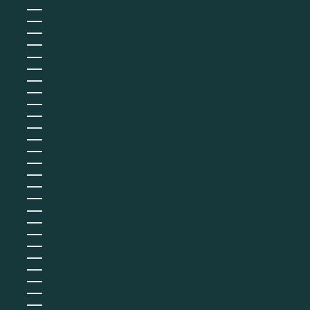
Indonésie (IDR Rp)
Irak (EUR €)
Irlande (EUR €)
Islande (ISK kr)
Israël (ILS ₪)
Italie (EUR €)
Jamaïque (JMD $)
Japon (JPY ¥)
Jersey (EUR €)
Jordanie (EUR €)
Kazakhstan (EUR €)
Kenya (KES KSh)
Kirghizstan (EUR €)
Kiribati (EUR €)
Kosovo (EUR €)
Koweït (EUR €)
La Réunion (EUR €)
Laos (LAK ₭)
Lesotho (EUR €)
Lettonie (EUR €)
Liban (EUR €)
Liberia (EUR €)
Libye (EUR €)
Liechtenstein (CHF CHF)
Lituanie (EUR €)
Luxembourg (EUR €)