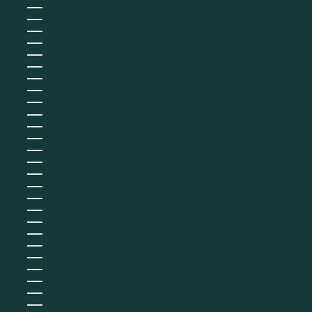
Macédoine du Nord (MKD ден)
Madagascar (EUR €)
Malaisie (EUR €)
Malawi (EUR €)
Maldives (MVR MVR)
Mali (EUR €)
Malte (EUR €)
Maroc (EUR €)
Martinique (EUR €)
Maurice (MUR ₨)
Mauritanie (EUR €)
Mayotte (EUR €)
Mexique (EUR €)
Moldavie (MDL L)
Monaco (EUR €)
Mongolie (MNT ₮)
Monténégro (EUR €)
Montserrat (XCD $)
Mozambique (EUR €)
Myanmar (Birmanie) (EUR €)
Namibie (EUR €)
Nauru (AUD $)
Népal (NPR Rs.)
Nicaragua (NIO C$)
Niger (EUR €)
Nigeria (EUR €)