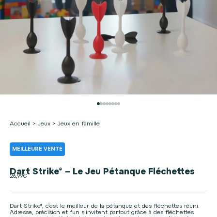
ZOOMER SUR L'IMAGE
Aller à l'élément 1
Aller à l'élément 2
Aller à l'élément 3
Aller à l'élément 4
Aller à l'élément 5
Aller à l'élément 6
Aller à l'élément 7
Aller à l'élément 8
Accueil
>
Jeux
>
Jeux en famille
MEILLEURE VENTE
Dart Strike® – Le Jeu Pétanque Fléchettes
Prix de vente
26,99€
Dart Strike®, c’est le meilleur de la pétanque et des fléchettes réuni.
Adresse, précision et fun s’invitent partout grâce à des fléchettes