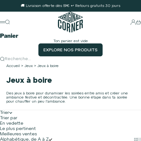
Passer au contenu
🚚 Livraison offerte dès 59€ ↩️ Retours gratuits 30 jours
Original Corner
Conne
Recherche
Pa
Menu
Panier
Ton panier est vide
EXPLORE NOS PRODUITS
Recherche...
Accueil
>
Jeux
>
Jeux à boire
Jeux à boire
Des jeux à boire pour dynamiser les soirées entre amis et créer une
ambiance festive et décontractée. Une bonne étape dans ta soirée
pour chauffer un peu l'ambiance.
Trier
Trier par
En vedette
Le plus pertinent
Meilleures ventes
Alphabétique, de A à Z
Sho
S