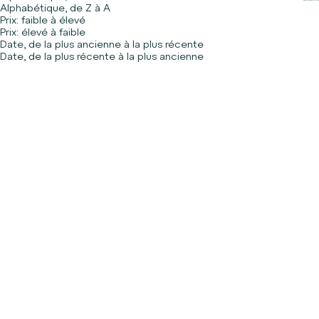
Alphabétique, de Z à A
Prix: faible à élevé
Prix: élevé à faible
Date, de la plus ancienne à la plus récente
Date, de la plus récente à la plus ancienne
REVIENT BIENTÔT
Ajouter au panier
Prix 
Cible Magnétique
17,99€
Prix de vente
Casque à Bière
14,99€
Original Target
(1)
(14)
Ajouter au panier
Ajouter au panier